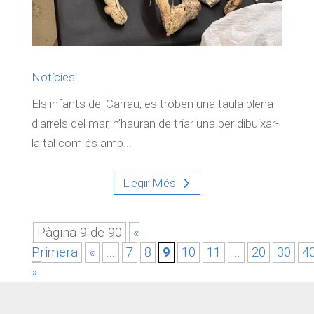
Notícies
Els infants del Carrau, es troben una taula plena
d’arrels del mar, n’hauran de triar una per dibuixar-
la tal com és amb...
Llegir Més
Pàgina 9 de 90
«
Primera
«
...
7
8
9
10
11
...
20
30
4
»