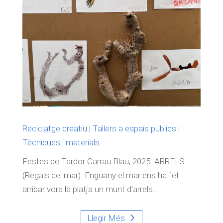
Reciclatge creatiu
|
Tallers a espais públics
|
Tècniques i materials
Festes de Tardor Carrau Blau, 2025 ARRELS
(Regals del mar). Enguany el mar ens ha fet
arribar vora la platja un munt d’arrels...
Llegir Més