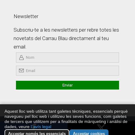
Newsletter
Subscriu-te a les newsletters per rebre totes les
novetats del Carrau Blau directament al teu
email.
Aquest lloc web utilitza tant galetes tècniques, essencials perquè
navegueu pel lloc web i utilitzeu les seves funcions, com galetes
de tercers que utilitzem per a finalitats de màrqueting i anàlisi de
Copyright © Carrau Blau 2026 ·
Política de Privadesa
·
Develop
dades, veure
l´avís legal
by JaviMontero.com
Acceptar només les essencials
Acceptar cookies