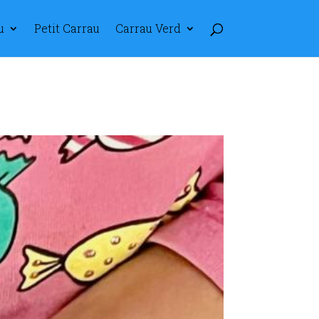
u
Petit Carrau
Carrau Verd