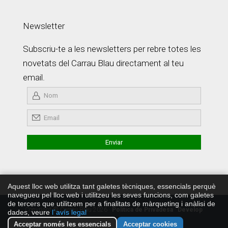
Newsletter
Subscriu-te a les newsletters per rebre totes les
novetats del Carrau Blau directament al teu
email.
Aquest lloc web utilitza tant galetes tècniques, essencials perquè
navegueu pel lloc web i utilitzeu les seves funcions, com galetes
de tercers que utilitzem per a finalitats de màrqueting i anàlisi de
Copyright © Carrau Blau 2026 ·
Política de Privadesa
·
Develop
dades, veure
l´avís legal
by JaviMontero.com
Acceptar només les essencials
Acceptar cookies