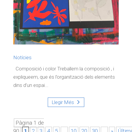
Notícies
Composició i color Treballem la composició , i
expliqueem, que és l’organització dels elements
dins d’un espai...
Llegir Més
Pàgina 1 de
90
1
2
3
4
5
...
10
20
30
...
»
Últim