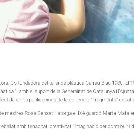
ra. Co fundadora del taller de plàstica Carrau Blau 1980. El 199
 plàstica ”. amb el suport de la Generalitat de Catalunya i l’A
lectida en 15 publicacions de la col·lecció “Fragments” edita
ó de mestres Rosa Sensat li atorga el IXè guardó Marta Mata e
eballat amb tenacitat, creativitat i imaginació per contribuir i