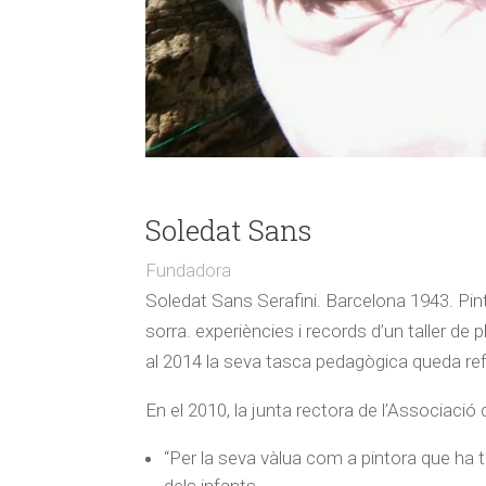
Soledat Sans
Fundadora
Soledat Sans Serafini. Barcelona 1943. Pinto
sorra. experiències i records d’un taller de
al 2014 la seva tasca pedagògica queda ref
En el 2010, la junta rectora de l’Associaci
“Per la seva vàlua com a pintora que ha tr
dels infants.