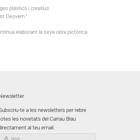
es plàstics i creatius.
ust Desvern.”
ontinua elaborant la seva obra pictòrica.
Newsletter
Subscriu-te a les newsletters per rebre
totes les novetats del Carrau Blau
directament al teu email.