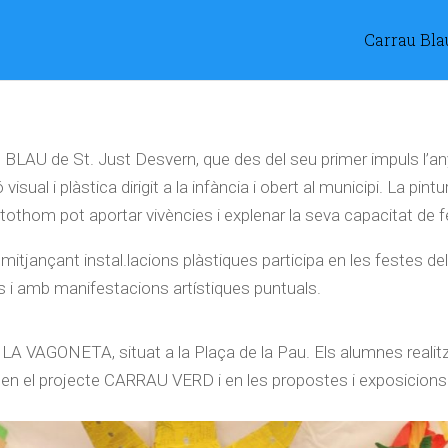
Carrau Bla
 BLAU de St. Just Desvern, que des del seu primer impuls l’an
visual i plàstica dirigit a la infància i obert al municipi. La pint
tothom pot aportar vivències i explenar la seva capacitat de fe
i mitjançant instal.lacions plàstiques participa en les festes del
 i amb manifestacions artístiques puntuals.
 LA VAGONETA, situat a la Plaça de la Pau. Els alumnes realitzen
nt en el projecte CARRAU VERD i en les propostes i exposicio