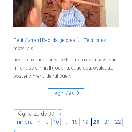
Petit Carrau
|
Reciclatge creatiu
|
Tècniques i
materials
Reconeixement previ de la silueta de la seva cara
mirant-se al mirall (rodona, quadrada, ovalada…)
posteriorment identifiquen...
Llegir Més
Pàgina 20 de 90
«
Primera
«
...
10
...
18
19
20
21
22
...
»