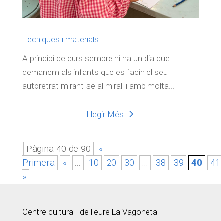
Tècniques i materials
A principi de curs sempre hi ha un dia que
demanem als infants que es facin el seu
autoretrat mirant-se al mirall i amb molta...
Llegir Més
Pàgina 40 de 90
«
Primera
«
...
10
20
30
...
38
39
40
41
»
Centre cultural i de lleure La Vagoneta