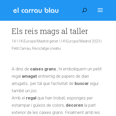
Els reis mags al taller
14 \14\Europe/Madrid gener \14\Europe/Madrid 2023
|
Petit Carrau
,
Reciclatge creatiu
A dins de
caixes grans
,
hi emboliquem un petit
regal
amagat
entremig de papers de diari
arrugats, per tal que l’activitat de
buscar
sigui
també un joc.
Amb el
regal
que han trobat, esponges per
estampar i guixos de colors,
decoren
la part
exterior de les caixes grans. Finalment amb les