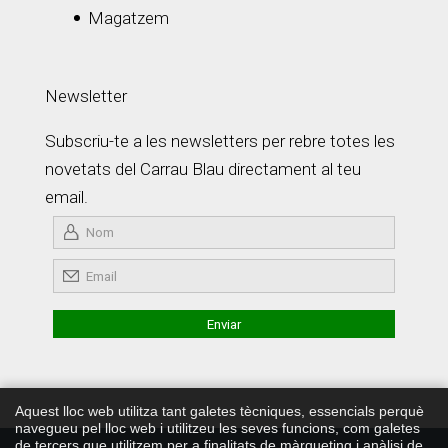
Magatzem
Newsletter
Subscriu-te a les newsletters per rebre totes les
novetats del Carrau Blau directament al teu
email.
Aquest lloc web utilitza tant galetes tècniques, essencials perquè
navegueu pel lloc web i utilitzeu les seves funcions, com galetes
de tercers que utilitzem per a finalitats de màrqueting i anàlisi de