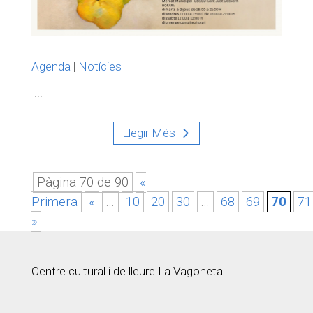
Agenda
|
Notícies
...
Llegir Més
Pàgina 70 de 90
«
Primera
«
...
10
20
30
...
68
69
70
71
»
Centre cultural i de lleure La Vagoneta