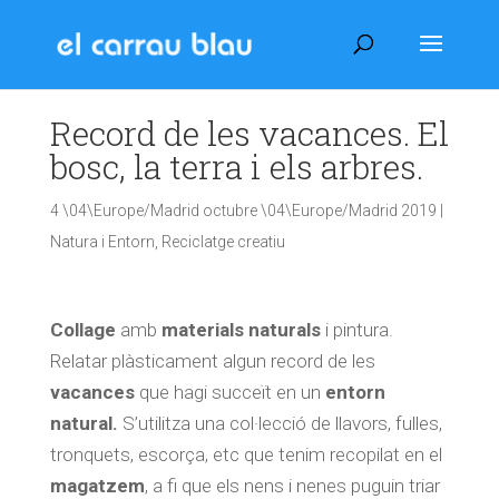
Record de les vacances. El
bosc, la terra i els arbres.
4 \04\Europe/Madrid octubre \04\Europe/Madrid 2019
|
Natura i Entorn
,
Reciclatge creatiu
Collage
amb
materials naturals
i pintura.
Relatar plàsticament algun record de les
vacances
que hagi succeït en un
entorn
natural.
S’utilitza una col·lecció de llavors, fulles,
tronquets, escorça, etc que tenim recopilat en el
magatzem
, a fi que els nens i nenes puguin triar