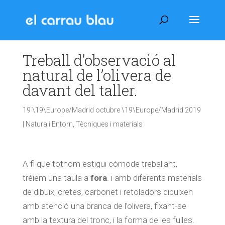
Treball d’observació al
natural de l’olivera de
davant del taller.
19 \19\Europe/Madrid octubre \19\Europe/Madrid 2019
|
Natura i Entorn
,
Tècniques i materials
A fi que tothom estigui còmode treballant,
trèiem una taula a
fora
.
i
amb diferents materials
de dibuix, cretes, carbonet i retoladors dibuixen
amb atenció una branca de l’olivera, fixant-se
amb la textura del tronc, i la forma de les fulles.