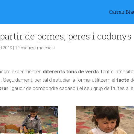
Carrau Bla
 partir de pomes, peres i codonys
d 2019
|
Tècniques i materials
 i negre experimenten
diferents tons de verds
, tant d’intensita
 Seguidament, per tal d’estudiar la forma, utilitzem el
tacte
d
orar
i gaudir de compondre cadascú el seu grup de fruites al 