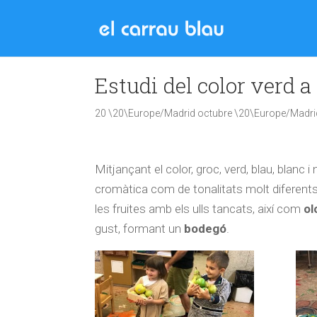
Estudi del color verd a
20 \20\Europe/Madrid octubre \20\Europe/Madri
Mitjançant el color, groc, verd, blau, blanc
cromàtica com de tonalitats molt diferents.
les fruites amb els ulls tancats, així com
ol
gust, formant un
bodegó
.