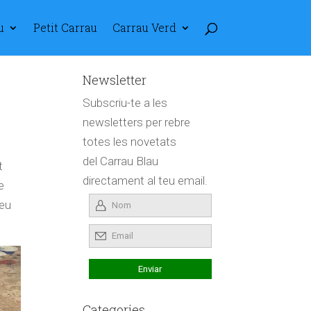
u
Petit Carrau
Carrau Verd
Newsletter
Subscriu-te a les
newsletters per rebre
totes les novetats
del Carrau Blau
t
directament al teu email.
e
seu
Categories