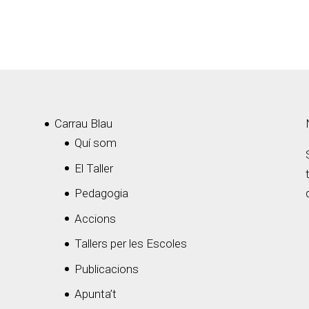
Carrau Blau
Quí som
El Taller
Pedagogia
Accions
Tallers per les Escoles
Publicacions
Apunta’t