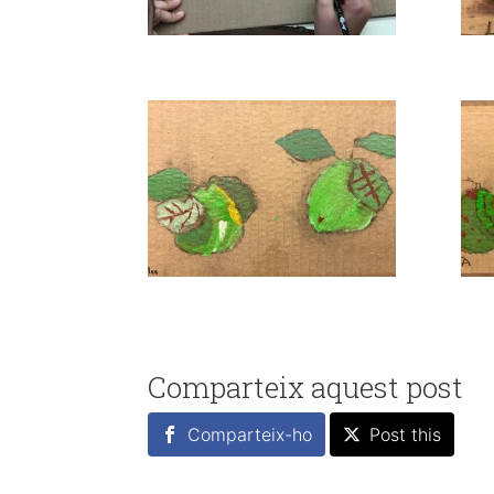
Comparteix aquest post
Comparteix-ho
Post this