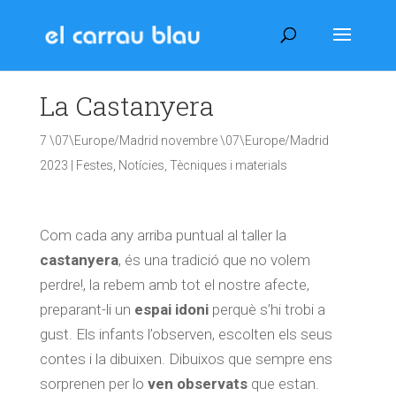
La Castanyera
7 \07\Europe/Madrid novembre \07\Europe/Madrid
2023
|
Festes
,
Notícies
,
Tècniques i materials
Com cada any arriba puntual al taller la
castanyera
, és una tradició que no volem
perdre!, la rebem amb tot el nostre afecte,
preparant-li un
espai idoni
perquè s’hi trobi a
gust. Els infants l’observen, escolten els seus
contes i la dibuixen. Dibuixos que sempre ens
sorprenen per
lo
ven
observats
que estan.