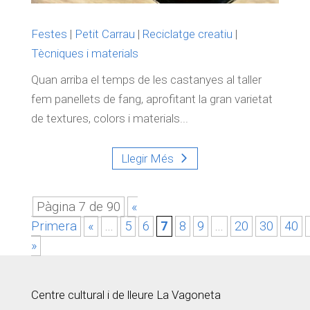
Festes
|
Petit Carrau
|
Reciclatge creatiu
|
Tècniques i materials
Quan arriba el temps de les castanyes al taller
fem panellets de fang, aprofitant la gran varietat
de textures, colors i materials...
Llegir Més
Pàgina 7 de 90
«
Primera
«
...
5
6
7
8
9
...
20
30
40
»
Centre cultural i de lleure La Vagoneta