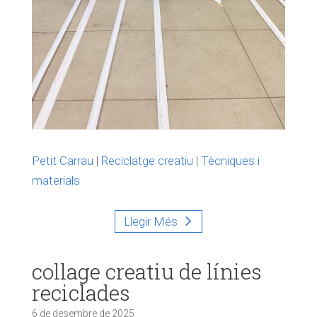
Petit Carrau
|
Reciclatge creatiu
|
Tècniques i
materials
Llegir Més
collage creatiu de línies
reciclades
6 de desembre de 2025