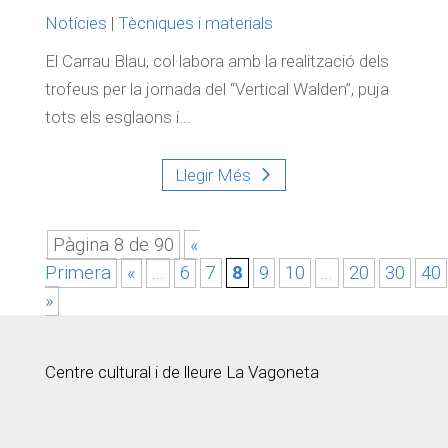
Notícies
|
Tècniques i materials
El Carrau Blau, col·labora amb la realització dels
trofeus per la jornada del “Vertical Walden”, puja
tots els esglaons i...
Llegir Més
Pàgina 8 de 90
«
Primera
«
...
6
7
8
9
10
...
20
30
40
»
Centre cultural i de lleure La Vagoneta