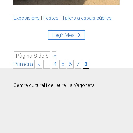
Exposicions
|
Festes
|
Tallers a espais públics
Llegir Més
Pàgina 8 de 8
«
Primera
«
...
4
5
6
7
8
Centre cultural i de lleure La Vagoneta