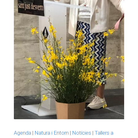
Agenda
|
Natura i Entorn
|
Notícies
|
Tallers a