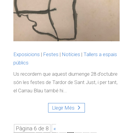
Exposicions
|
Festes
|
Notícies
|
Tallers a espais
públics
Us recordem que aquest diumenge 28 d’octubre
són les festes de Tardor de Sant Just, i per tant,
el Carrau Blau també hi...
Llegir Més
Pàgina 6 de 8
«