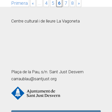
Primera
«
...
4
5
6
7
8
»
Centre cultural i de lleure La Vagoneta
Plaça de la Pau, s/n. Sant Just Desvern
carraublau@santjust.org