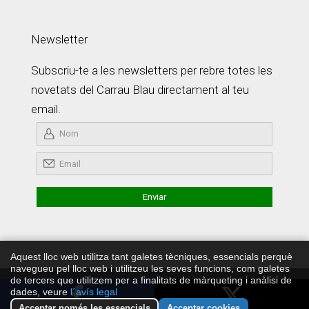
Newsletter
Subscriu-te a les newsletters per rebre totes les
novetats del Carrau Blau directament al teu
email.
Aquest lloc web utilitza tant galetes tècniques, essencials perquè
navegueu pel lloc web i utilitzeu les seves funcions, com galetes
de tercers que utilitzem per a finalitats de màrqueting i anàlisi de
Copyright © Carrau Blau 2026 ·
Política de Privadesa
·
Develop
dades, veure
l´avís legal
by JaviMontero.com
Acceptar només les essencials
Acceptar cookies