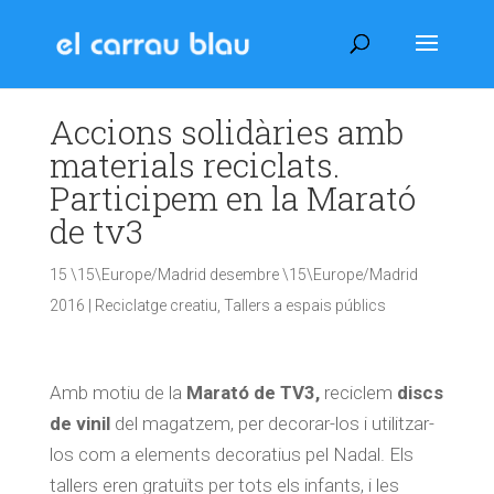
Accions solidàries amb
materials reciclats.
Participem en la Marató
de tv3
15 \15\Europe/Madrid desembre \15\Europe/Madrid
2016
|
Reciclatge creatiu
,
Tallers a espais públics
Amb motiu de la
Marató de TV3,
reciclem
discs
de vinil
del magatzem, per decorar-los i utilitzar-
los com a elements decoratius pel Nadal. Els
tallers eren gratuïts per tots els infants, i les