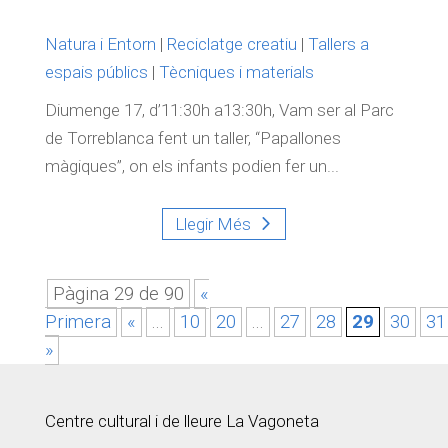
Natura i Entorn
|
Reciclatge creatiu
|
Tallers a
espais públics
|
Tècniques i materials
Diumenge 17, d’11:30h a13:30h, Vam ser al Parc
de Torreblanca fent un taller, “Papallones
màgiques”, on els infants podien fer un...
Llegir Més
Pàgina 29 de 90
«
Primera
«
...
10
20
...
27
28
29
30
31
»
Centre cultural i de lleure La Vagoneta