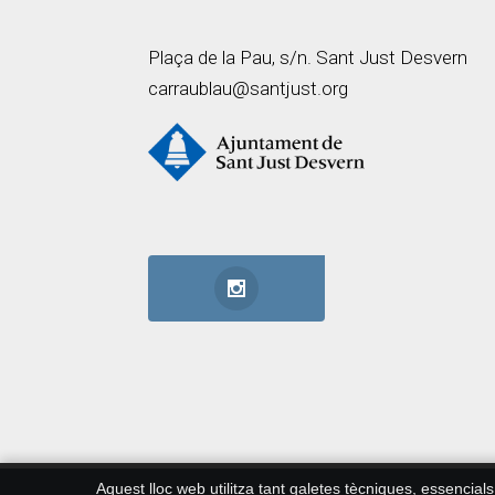
Plaça de la Pau, s/n. Sant Just Desvern
carraublau@santjust.org
Aquest lloc web utilitza tant galetes tècniques, essencial