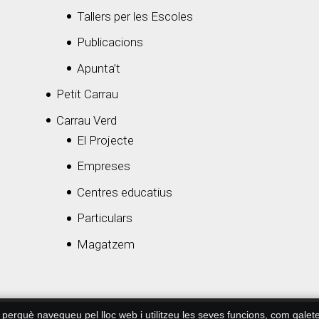
Tallers per les Escoles
Publicacions
Apunta’t
Petit Carrau
Carrau Verd
El Projecte
Empreses
Centres educatius
Particulars
Magatzem
s perquè navegueu pel lloc web i utilitzeu les seves funcions, com galet