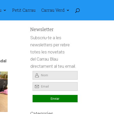
u
Petit Carrau
Carrau Verd
Newsletter
Subscriu-te a les
newsletters per rebre
totes les novetats
del Carrau Blau
dal
directament al teu email.
Categories