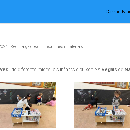
Carrau Bla
2024
|
Reciclatge creatiu
,
Tècniques i materials
ives
i de diferents mides, els infants dibuixen els
Regals
de
Na