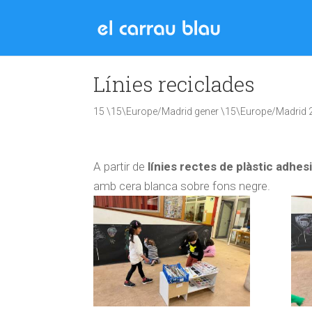
Línies reciclades
15 \15\Europe/Madrid gener \15\Europe/Madrid 
A partir de
línies rectes de plàstic adhes
amb cera blanca sobre fons negre.