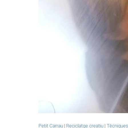
Petit Carrau
|
Reciclatge creatiu
|
Tècniques 