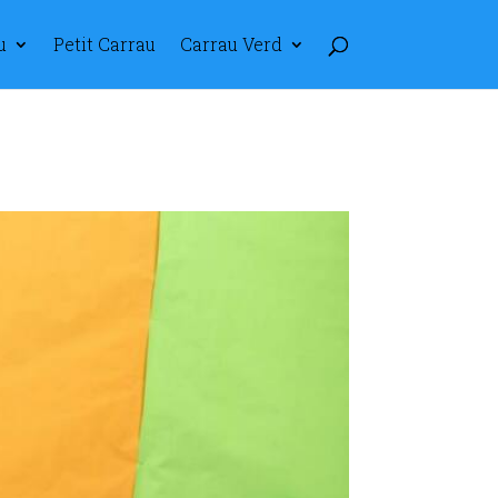
u
Petit Carrau
Carrau Verd