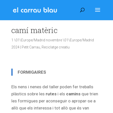
camí matèric
1 \01\Europe/Madrid novembre \01\Europe/Madrid
2024
|
Petit Carrau
,
Reciclatge creatiu
FORMIGAIRES
Els nens i nenes del taller poden fer treballs
plàstics sobre les
rutes
i els
camins
que trien
les formigues per aconseguir o apropar-se a
allò que els interessa i tot allò que és van