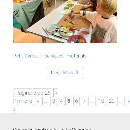
Petit Carrau
|
Tècniques i materials
Llegir Més
Pàgina 5 de 26
«
Primera
«
...
3
4
5
6
7
...
10
20
...
»
»
Centre cultural i de lleure La Vagoneta