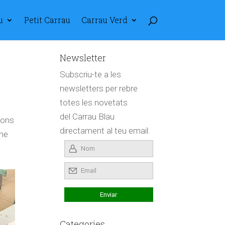
u
Petit Carrau
Carrau Verd
Newsletter
Subscriu-te a les
newsletters per rebre
totes les novetats
del Carrau Blau
tons
directament al teu email.
-ne
Categories