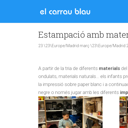
Estampació amb mater
23 \23\Europe/Madrid març \23\Europe/Madrid 
A partir de la tria de diferents
materials
del
ondulats, materials naturals… els infants p
la impressió sobre paper blanc i a continuac
negre o només jugar amb les diferents
imp