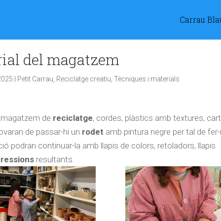
Carrau Bla
ial del magatzem
2025
|
Petit Carrau
,
Reciclatge creatiu
,
Tècniques i materials
 magatzem de
reciclatge
, cordes, plàstics amb textures, car
rovaran de passar-hi un
rodet
amb pintura negre per tal de fer
ió podran continuar-la amb llapis de colors, retoladors, llapis
ressions
resultants.