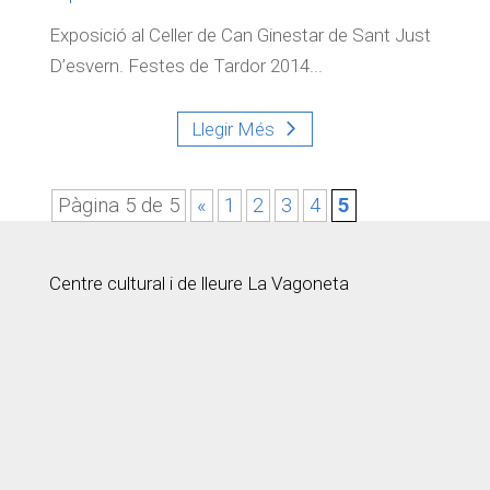
Exposició al Celler de Can Ginestar de Sant Just
D’esvern. Festes de Tardor 2014...
Llegir Més
Pàgina 5 de 5
«
1
2
3
4
5
Centre cultural i de lleure La Vagoneta