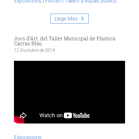
Exposicions
|
Festes
|
Tallers a espais públics
Llegir Més
Jocs d’Art, del Taller Municipal de Plàstica
Carrau Blau
12 d'octubre de 2014
Exposicions