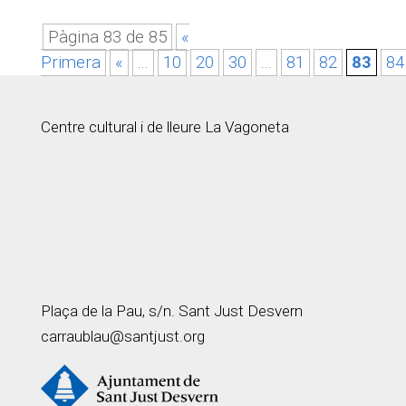
Pàgina 83 de 85
«
Primera
«
...
10
20
30
...
81
82
83
84
Centre cultural i de lleure La Vagoneta
Plaça de la Pau, s/n. Sant Just Desvern
carraublau@santjust.org