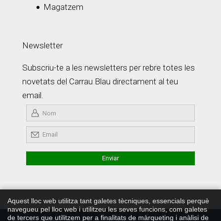
Magatzem
Newsletter
Subscriu-te a les newsletters per rebre totes les
novetats del Carrau Blau directament al teu
email.
Aquest lloc web utilitza tant galetes tècniques, essencials perquè
navegueu pel lloc web i utilitzeu les seves funcions, com galetes
de tercers que utilitzem per a finalitats de màrqueting i anàlisi de