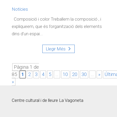
Notícies
Composició i color Treballem la composició , i
expliqueem, que és l’organització dels elements
dins d’un espai...
Llegir Més
Pàgina 1 de
85
1
2
3
4
5
...
10
20
30
...
»
Últim
»
Centre cultural i de lleure La Vagoneta