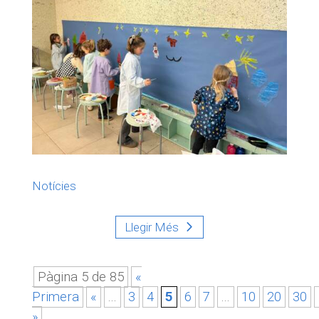
Notícies
Llegir Més
Pàgina 5 de 85
«
Primera
«
...
3
4
5
6
7
...
10
20
30
»