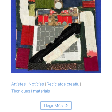
Artistes
|
Notícies
|
Reciclatge creatiu
|
Tècniques i materials
Llegir Més