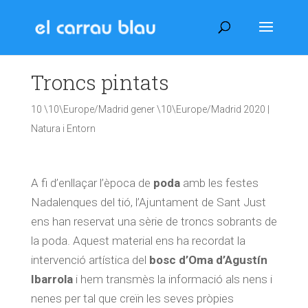
Troncs pintats
10 \10\Europe/Madrid gener \10\Europe/Madrid 2020
|
Natura i Entorn
A fi d’enllaçar l’època de
poda
amb les festes
Nadalenques del tió, l’Ajuntament de Sant Just
ens han reservat una sèrie de troncs sobrants de
la poda. Aquest material ens ha recordat la
intervenció artística del
bosc d’Oma
d’Agustín
Ibarrola
i hem transmès la informació als nens i
nenes per tal que creïn les seves pròpies