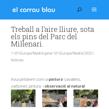
Treball a l’aire lliure, sota
els pins del Parc del
Mil·lenari.
1 \01\Europe/Madrid gener \01\Europe/Madrid 2025
|
Notícies
Avui pintarem com a
pintors
! cavallets,
carbonet, pintura i
observació al natural
.