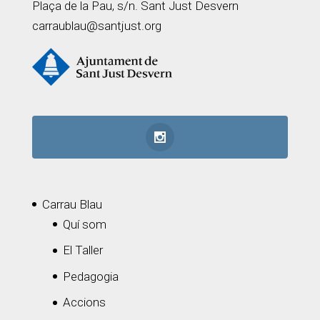
Plaça de la Pau, s/n. Sant Just Desvern
carraublau@santjust.org
Carrau Blau
Quí som
El Taller
Pedagogia
Accions