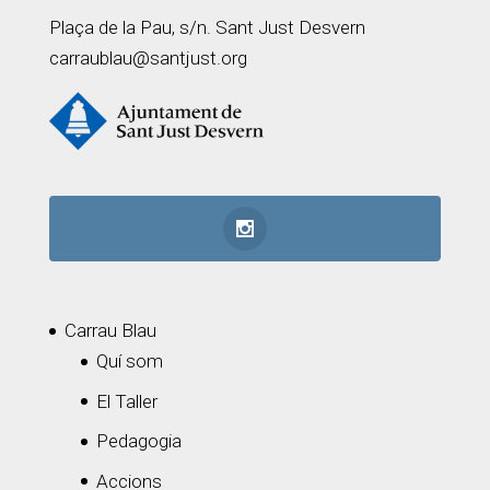
Plaça de la Pau, s/n. Sant Just Desvern
carraublau@santjust.org
Carrau Blau
Quí som
El Taller
Pedagogia
Accions