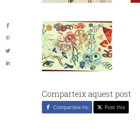
Comparteix aquest post
Comparteix-ho
Post this