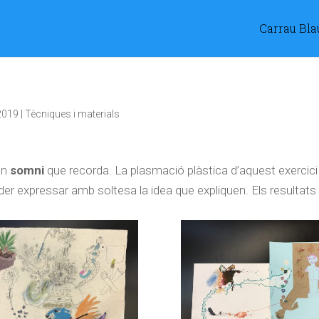
Carrau Bla
2019
|
Tècniques i materials
un
somni
que recorda. La plasmació plàstica d’aquest exercici
der expressar amb soltesa la idea que expliquen. Els resultats