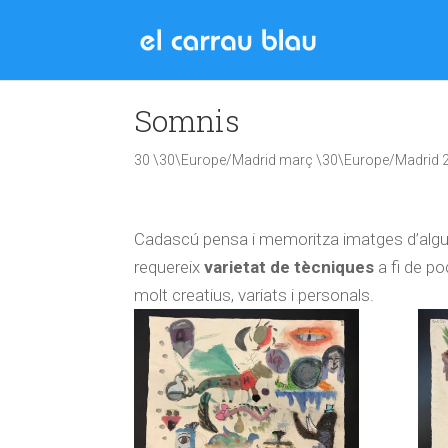
Somnis
30 \30\Europe/Madrid març \30\Europe/Madrid 
Cadascú pensa i memoritza imatges d’alg
requereix
varietat de tècniques
a fi de po
molt creatius, variats i personals.