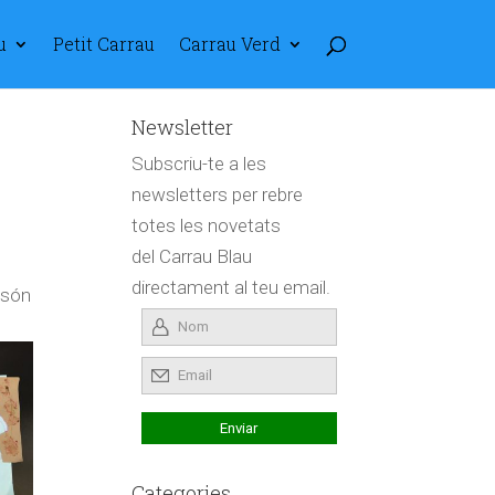
u
Petit Carrau
Carrau Verd
Newsletter
Subscriu-te a les
newsletters per rebre
totes les novetats
del Carrau Blau
directament al teu email.
 són
Categories