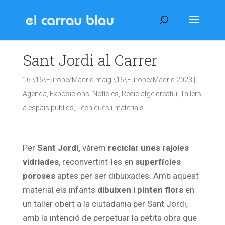
Sant Jordi al Carrer
16 \16\Europe/Madrid maig \16\Europe/Madrid 2023
|
Agenda
,
Exposicions
,
Notícies
,
Reciclatge creatiu
,
Tallers
a espais públics
,
Tècniques i materials
Per
Sant Jordi,
vàrem
reciclar unes rajoles
vidriades
, reconvertint-les en
superfícies
poroses
aptes per ser dibuixades. Amb aquest
material els infants
dibuixen i pinten
flors
en
un taller obert a la ciutadania per Sant Jordi,
amb la intenció de perpetuar la petita obra que