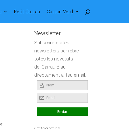
u
Petit Carrau
Carrau Verd
Newsletter
Subscriu-te a les
newsletters per rebre
totes les novetats
del Carrau Blau
directament al teu email.
oni
Categories