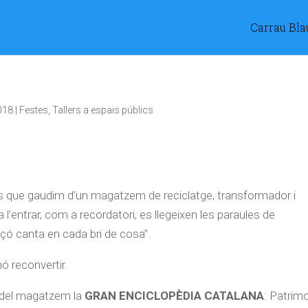
Carrau Bla
018
|
Festes
,
Tallers a espais públics
emps que gaudim d’un magatzem de reciclatge, transformador i
a l’entrar, com a recordatori, es llegeixen les paraules de
çó canta en cada bri de cosa”.
ó reconvertir.
m del magatzem la
GRAN ENCICLOPÈDIA CATALANA
: Patrim