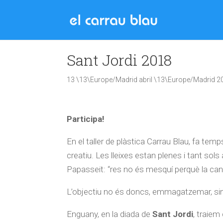
Sant Jordi 2018
13 \13\Europe/Madrid abril \13\Europe/Madrid 2
Participa!
En el taller de plàstica Carrau Blau, fa t
creatiu. Les lleixes estan plenes i tant sols 
Papasseit: “res no és mesquí perquè la can
L’objectiu no és doncs, emmagatzemar, sin
Enguany, en la diada de
Sant Jordi
, traie