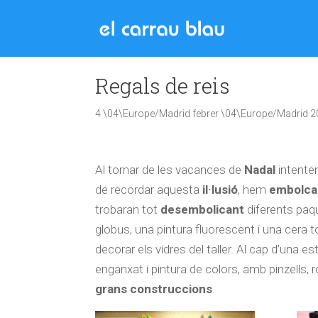
Regals de reis
4 \04\Europe/Madrid febrer \04\Europe/Madrid 
Al
tornar de les vacances de
Nadal
intentem
de recordar aquesta
il·lusió
, hem
embolcal
trobaran tot
desembolicant
diferents paq
globus, una pintura fluorescent i una cera 
decorar els vidres del taller. Al cap d’una e
enganxat i pintura de colors, amb pinzells,
grans
construccions
.