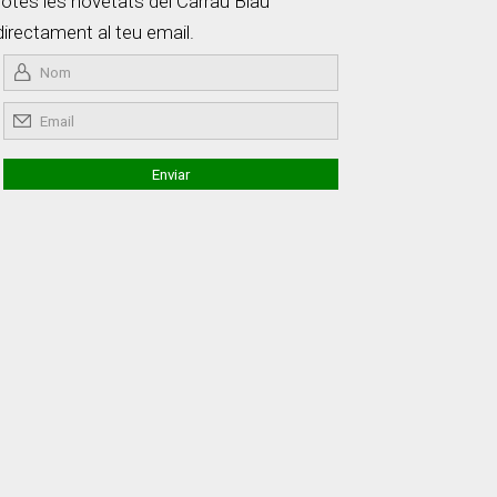
totes les novetats del Carrau Blau
directament al teu email.