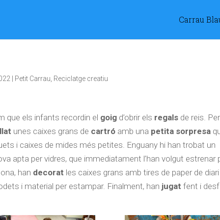
Carrau Bla
2022
|
Petit Carrau
,
Reciclatge creatiu
 que els infants recordin el
goig
d’obrir els
regals
de reis. Per
lat
unes caixes grans de
cartró
amb una
petita sorpresa
q
uets i caixes de mides més petites. Enguany hi han trobat un
tova apta per vidres, que immediatament l’han volgut estrenar 
stona, han
decorat
les caixes grans amb tires de paper de diari
 rodets i material per estampar. Finalment, han
jugat
fent i des