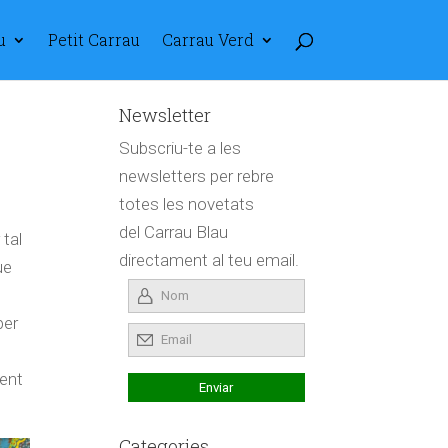
u
Petit Carrau
Carrau Verd
Newsletter
Subscriu-te a les
newsletters per rebre
totes les novetats
del Carrau Blau
 tal
directament al teu email.
ue
per
fent
Categories