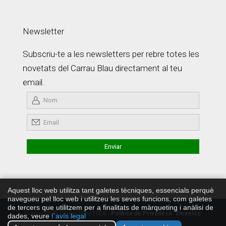
Newsletter
Subscriu-te a les newsletters per rebre totes les
novetats del Carrau Blau directament al teu
email.
Aquest lloc web utilitza tant galetes tècniques, essencials perquè
navegueu pel lloc web i utilitzeu les seves funcions, com galetes
de tercers que utilitzem per a finalitats de màrqueting i anàlisi de
Copyright © Carrau Blau 2026 ·
Política de Privadesa
·
Develop
dades, veure
l´avís legal