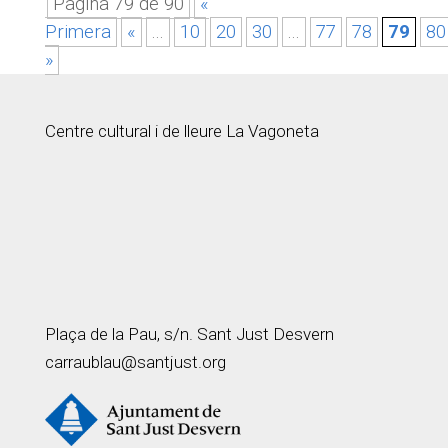
Pàgina 79 de 90
«
Primera
«
...
10
20
30
...
77
78
79
80
»
Centre cultural i de lleure La Vagoneta
Plaça de la Pau, s/n. Sant Just Desvern
carraublau@santjust.org