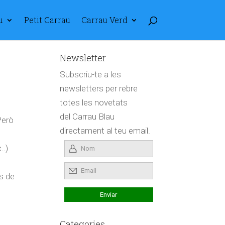
u
Petit Carrau
Carrau Verd
Newsletter
Subscriu-te a les
newsletters per rebre
totes les novetats
del Carrau Blau
Però
directament al teu email.
..)
ts de
Categories