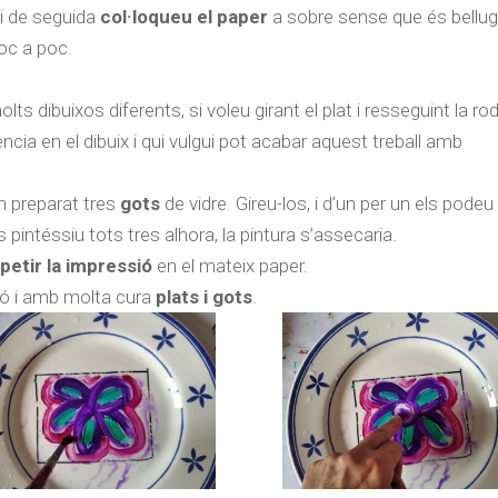
t i de seguida
col·loqueu el paper
a sobre sense que
és
bellug
oc a poc.
ts dibuixos diferents, si voleu girant el plat i resseguint la r
cia en el dibuix i qui vulgui pot acabar aquest treball amb
m preparat tres
gots
de vidre. Gireu-los, i d’un per un els podeu
 pintéssiu tots tres alhora, la pintura s’assecaria.
petir la impressió
en el mateix paper.
ó i amb molta cura
plats i gots
.