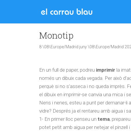
Monotip
8 \08\Europe/Madrid juny \08\Europe/Madrid 20
En un full de paper, podreu
imprimir
la imat
només un dibuix cada vegada. Per això d’a
perquè si no s’asseca i no queda imprès. Feu 
el dibuix en imprimir-se canvia una mica i
Nens i nenes, esteu a punt per demanar-li a 
vidre? Després ja el rentareu amb aigua i s
1- En primer lloc penseu un
tema
, prepareu
potet petit amb aigua per netejar el pinzell 