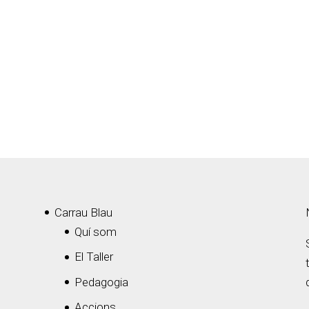
Carrau Blau
Quí som
El Taller
Pedagogia
Accions