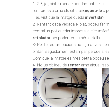
1, 2, 3, ja!, pinteu sense por damunt del pla
fent pressió amb els dits i
aixequeu-lo
a p
Heu vist que la imatge queda
invertida
?
2- Rentant cada vegada el plat, podeu fer mol
central us pot quedar impresa la circumferèn
retolador
per poder fer-hi més detalls.
3- Per fer estampacions no figuratives, he
pintar i seguidament estampar, perquè si els
Com que la imatge és més petita podeu
re
4- No us oblideu de
rentar
amb aigua i sab