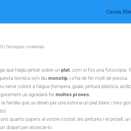
Carrau Bla
20
|
Tècniques i materials
ge que hàgiu pintat sobre un
plat
, com si fos una fotocòpia. 
questa tècnica se’n diu
monotip
, i s’ha de fer molt de pressa
servir colors a l’aigua (tempera, guaix, pintura plàstica, acrílic
 segurament us agradarà fer
moltes proves.
la família que us deixin per una estona un plat blanc i tres go
abó.
 uns quants papers al vostre costat, les pintures i el pinzell, un
i un drapet per assecar-lo.