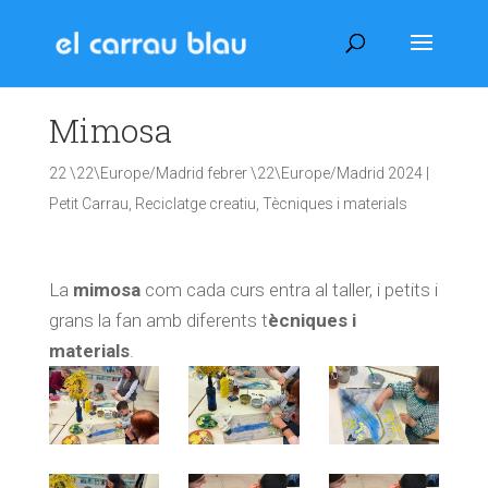
Mimosa
22 \22\Europe/Madrid febrer \22\Europe/Madrid 2024
|
Petit Carrau
,
Reciclatge creatiu
,
Tècniques i materials
La
mimosa
com cada curs entra al taller, i petits i
grans la fan amb diferents t
ècniques i
materials
.