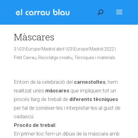
Màscares
3 \03\Europe/Madrid abril \03\Europe/Madrid 2022
|
Petit Carrau
,
Reciclatge creatiu
,
Tècniques i materials
Entorn de la celebració del
carnestoltes
, hem
realitzat unes
màscares
que impliquen tot un
procés llarg de treball de
diferents tècniques
per tal de conèixer-les i interpretar-les al gust de
cadascú.
Procés de trebal
l:
En primer lloc fem un dibuix de la màscara amb