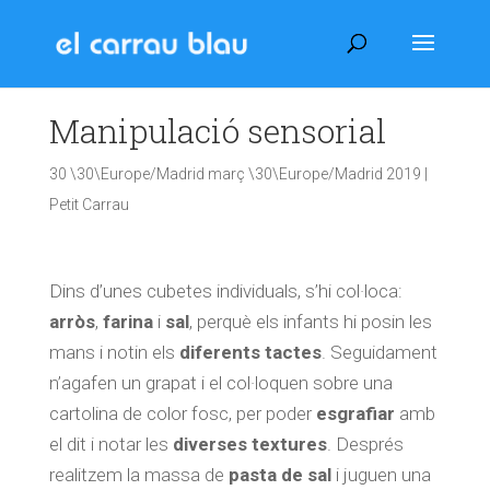
Manipulació sensorial
30 \30\Europe/Madrid març \30\Europe/Madrid 2019
|
Petit Carrau
Dins d’unes cubetes individuals, s’hi col·loca:
arròs
,
farina
i
sal
, perquè els infants hi posin les
mans i notin els
diferents tactes
. Seguidament
n’agafen un grapat i el col·loquen sobre una
cartolina de color fosc, per poder
esgrafiar
amb
el dit i notar les
diverses textures
. Després
realitzem la massa de
pasta
de sal
i juguen una