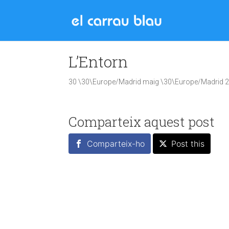
L’Entorn
30 \30\Europe/Madrid maig \30\Europe/Madrid 
Comparteix aquest post
Comparteix-ho
Post this