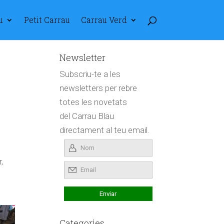
u
Petit Carrau
Carrau Verd
Newsletter
Subscriu-te a les
newsletters per rebre
totes les novetats
del Carrau Blau
directament al teu email.
,
Categories