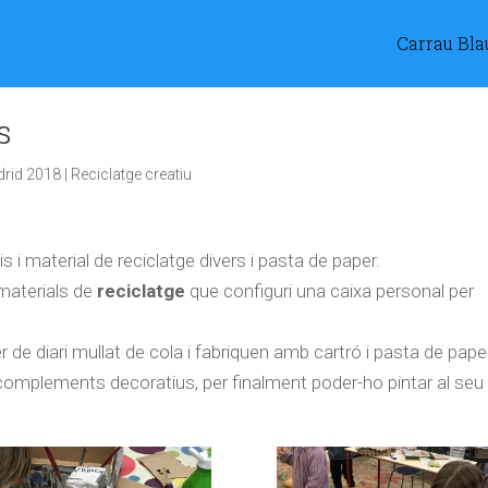
Carrau Bla
s
rid 2018
|
Reciclatge creatiu
is i material de reciclatge divers i pasta de paper.
aterials de
reciclatge
que configuri una caixa personal per
 de diari mullat de cola i fabriquen amb cartró i pasta de paper
 i complements decoratius, per finalment poder
-ho
pintar al seu