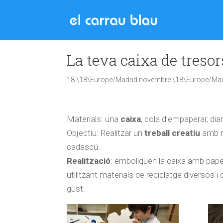
La teva caixa de tresor
18 \18\Europe/Madrid novembre \18\Europe/Mad
Materials: una
caixa
, cola d’empaperar, diar
Objectiu: Realitzar un
treball creatiu
amb m
cadascú.
Realització
: emboliquen la caixa amb paper
utilitzant materials de reciclatge diversos
gust.