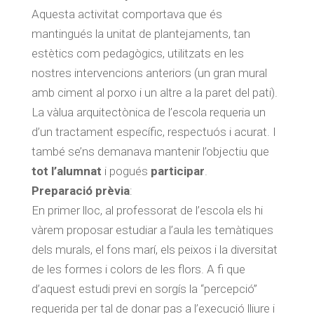
Aquesta activitat comportava que és
mantingués la unitat de plantejaments, tan
estètics com pedagògics, utilitzats en les
nostres intervencions anteriors (un gran mural
amb ciment al porxo i un altre a la paret del pati).
La vàlua arquitectònica de l’escola requeria un
d’un tractament específic, respectuós i acurat. I
també se’ns demanava mantenir l’objectiu que
tot l’alumnat
i pogués
participar
.
Preparació prèvia
:
En primer lloc, al professorat de l’escola els hi
vàrem proposar estudiar a l’aula les temàtiques
dels murals, el fons marí, els peixos i la diversitat
de les formes i colors de les flors. A fi que
d’aquest estudi previ en sorgís la “percepció”
requerida per tal de donar pas a l’execució lliure i