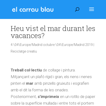
Heu vist el mar durant les
vacances?
4 \04\Europe/Madrid octubre \04\Europe/Madrid 2019
|
Reciclatge creatiu
Treball col·lectiu
de collage i pintura.
Mitjançant un plafó rígid i gran, els nens i nenes
pinten el
mar
amb pinzells gruixuts i esgrafien
amb el dit la forma de les onades.
Posteriorment,
s’imprimeix
en un rotllo de paper
sobre la superfície mullada i entre tots el portem