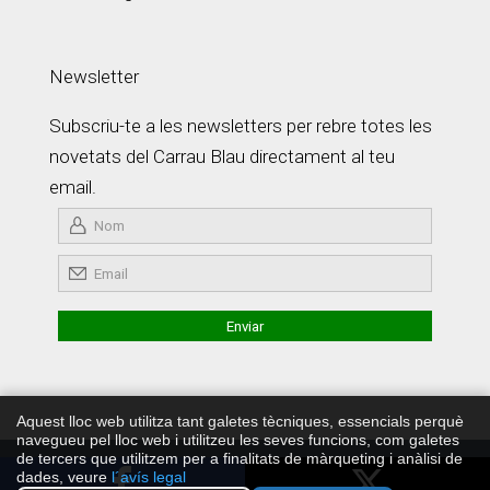
Newsletter
Subscriu-te a les newsletters per rebre totes les
novetats del Carrau Blau directament al teu
email.
Aquest lloc web utilitza tant galetes tècniques, essencials perquè
navegueu pel lloc web i utilitzeu les seves funcions, com galetes
de tercers que utilitzem per a finalitats de màrqueting i anàlisi de
Copyright © Carrau Blau 2026 ·
Política de Privadesa
·
Develop
dades, veure
l´avís legal