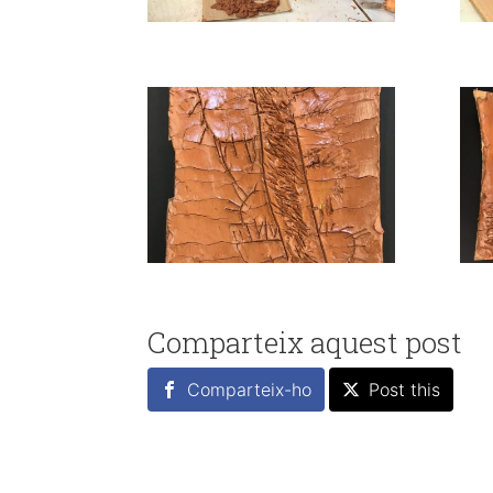
Comparteix aquest post
Comparteix-ho
Post this