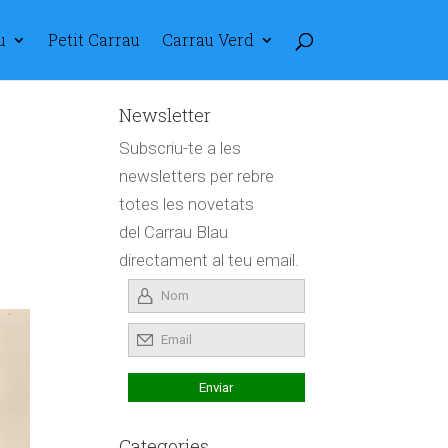
u
Petit Carrau
Carrau Verd
Newsletter
Subscriu-te a les
newsletters per rebre
totes les novetats
del Carrau Blau
directament al teu email.
Categories