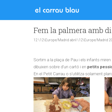
Fem la palmera amb di
12 \12\Europe/Madrid abril \12\Europe/Madrid 2
Sortim a la plaça de Pau i els infants miren
dibuixen sobre d’un cartó i en
petits pessi
En el Petit Carrau o s’utilitza solament pla