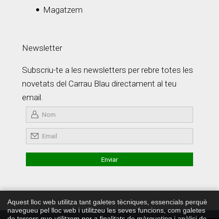
Magatzem
Newsletter
Subscriu-te a les newsletters per rebre totes les
novetats del Carrau Blau directament al teu
email.
Aquest lloc web utilitza tant galetes tècniques, essencials perquè
navegueu pel lloc web i utilitzeu les seves funcions, com galetes
de tercers que utilitzem per a finalitats de màrqueting i anàlisi de