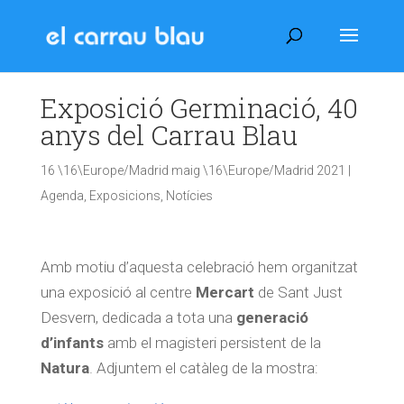
Exposició Germinació, 40
anys del Carrau Blau
16 \16\Europe/Madrid maig \16\Europe/Madrid 2021
|
Agenda
,
Exposicions
,
Notícies
Amb motiu d’aquesta celebració hem organitzat
una exposició al centre
Mercart
de Sant Just
Desvern, dedicada a tota una
generació
d’infants
amb el magisteri persistent de la
Natura
. Adjuntem el catàleg de la mostra: